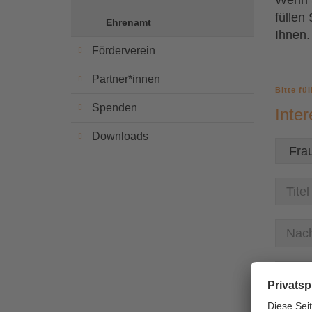
Wenn S
füllen
Ehrenamt
Ihnen.
Förderverein
Partner*innen
Bitte fü
Spenden
Inte
Downloads