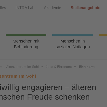
lles
INTRA Lab
Akademie
Stellenangebote
Menschen mit
Menschen in
Behinderung
sozialen Notlagen
im – Altenzentrum Im Sohl
Jobs & Ehrenamt
Ehrenamt
zentrum Im Sohl
iwillig engagieren – älteren
nschen Freude schenken