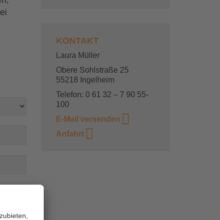
n,
ei
KONTAKT
Laura Müller
Obere Sohlstraße 25
55218 Ingelheim
Telefon: 0 61 32 – 7 90 55-
100
E-Mail versenden
Anfahrt