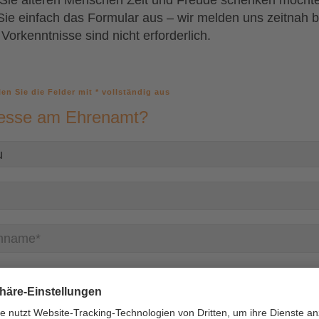
ie älteren Menschen Zeit und Freude schenken möchte
 Sie einfach das Formular aus – wir melden uns zeitnah b
 Vorkenntnisse sind nicht erforderlich.
llen Sie die Felder mit * vollständig aus
resse am Ehrenamt?