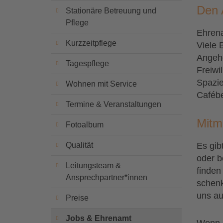
Den A
Stationäre Betreuung und
Pflege
Ehrena
Kurzzeitpflege
Viele 
Angehö
Tagespflege
Freiwi
Spazi
Wohnen mit Service
Cafébe
Termine & Veranstaltungen
Mitm
Fotoalbum
Qualität
Es gib
oder b
Leitungsteam &
finden
Ansprechpartner*innen
schenk
uns au
Preise
Jobs & Ehrenamt