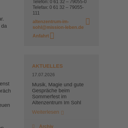
Telefon: 0 61 32 – 79055-0
Telefax: 0 61 32 – 79055-
111
r.
altenzentrum-im-
 da
sohl@mission-leben.de
Anfahrt
AKTUELLES
17.07.2026
ienst
Musik, Magie und gute
Gespräche beim
präch
Sommerfest im
Altenzentrum Im Sohl
reuen
Weiterlesen
Archiv