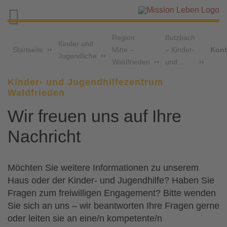

Region
Butzbach
Kinder und
Startseite
Mitte –
– Kinder-
Kont
Jugendliche
Waldfrieden
und…
Kinder- und Jugendhilfezentrum
Waldfrieden
Wir freuen uns auf Ihre
Nachricht
Möchten Sie weitere Informationen zu unserem
Haus oder der Kinder- und Jugendhilfe? Haben Sie
Fragen zum freiwilligen Engagement? Bitte wenden
Sie sich an uns – wir beantworten Ihre Fragen gerne
oder leiten sie an eine/n kompetente/n