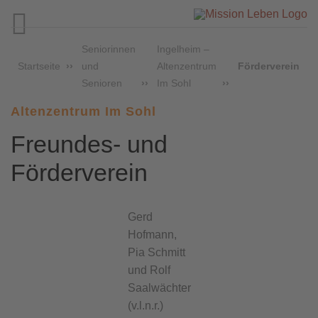

Seniorinnen
Ingelheim –
Startseite
und
Altenzentrum
Förderverein
Senioren
Im Sohl
Altenzentrum Im Sohl
Freundes- und
Förderverein
Gerd
Hofmann,
Pia Schmitt
und Rolf
Saalwächter
(v.l.n.r.)