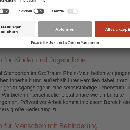
reren Einrichtungen in drei Städten unterstützen wir
en, die mit besonderen sozialen Schwierigkeiten an
schaftlichen Randlagen zu kämpfen haben. Zum Angebo
en Notübernachtung und Wohnheime sowie verschieden
nte Hilfen. In Mainz und Gießen betreiben wir jeweils e
htung nur für Frauen.
n für Kinder und Jugendliche
t Standorten im Großraum Rhein-Main helfen wir junge
en innerhalb und außerhalb ihrer Familien dabei, trotz
riger Ausgangslage in eine selbstständige Lebensführu
. Wir bieten unterschiedliche stationäre wie ambulante
ngen an. Präventiver Arbeit kommt in diesem Bereich ei
ers große Bedeutung zu.
en für Menschen mit Behinderung