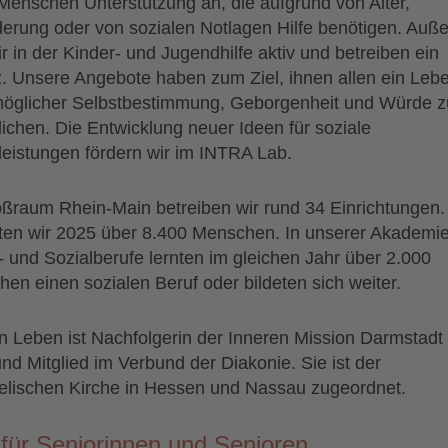
 Menschen Unterstützung an, die aufgrund von Alter,
erung oder von sozialen Notlagen Hilfe benötigen. Auß
ir in der Kinder- und Jugendhilfe aktiv und betreiben ein
. Unsere Angebote haben zum Ziel, ihnen allen ein Lebe
öglicher Selbstbestimmung, Geborgenheit und Würde z
ichen. Die Entwicklung neuer Ideen für soziale
leistungen fördern wir im INTRA Lab.
ßraum Rhein-Main betreiben wir rund 34 Einrichtungen.
ten wir 2025 über 8.400 Menschen. In unserer Akademie
- und Sozialberufe lernten im gleichen Jahr über 2.000
en einen sozialen Beruf oder bildeten sich weiter.
n Leben ist Nachfolgerin der Inneren Mission Darmstadt
nd Mitglied im Verbund der Diakonie. Sie ist der
lischen Kirche in Hessen und Nassau zugeordnet.
 für Seniorinnen und Senioren