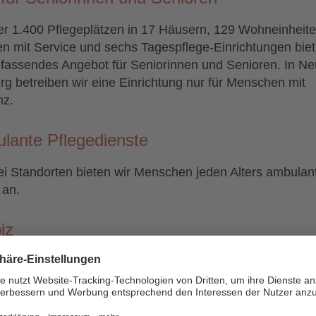
er 1.400 Pflegeplätzen in 17 Häusern, 129 Wohneinheit
 mit Service und sechs Tagespflege-Einrichtungen biet
fassendes Angebot für Seniorinnen und Senioren. In Ne
rg betreiben wir eine Einrichtung nur für Menschen mit
z.
lante Pflegedienste
i Standorten bieten wir Menschen jeden Alters ambulan
 an.
iz
gau betreiben wir ein Hospiz mit zwölf Plätzen.
en für Menschen in sozialen Notlagen