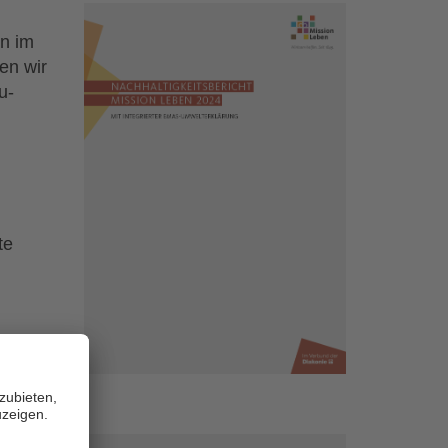
en im
en wir
u-
te