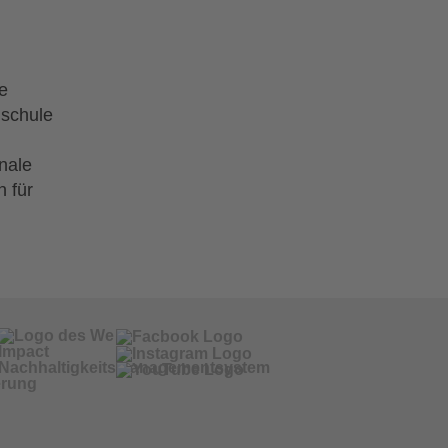
e
hschule
nale
 für