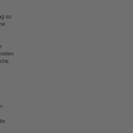
ag so
ene
e
reiten
iche
n
ie