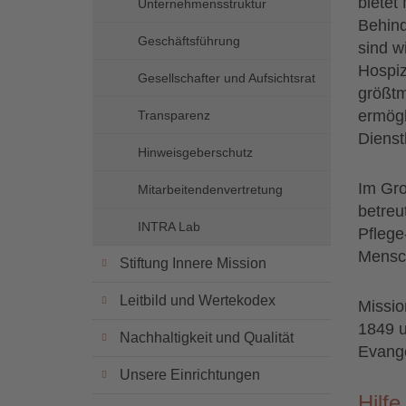
bietet
Unternehmensstruktur
Behind
Geschäftsführung
sind w
Hospiz
Gesellschafter und Aufsichtsrat
größtm
ermögl
Transparenz
Dienst
Hinweisgeberschutz
Im Gro
Mitarbeitendenvertretung
betreu
INTRA Lab
Pflege
Mensch
Stiftung Innere Mission
Leitbild und Wertekodex
Missio
1849 u
Nachhaltigkeit und Qualität
Evange
Unsere Einrichtungen
Hilfe