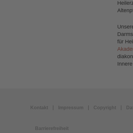
Heiler
Altenp
Unsere
Darmst
für He
Akadem
diakon
Innere
Kontakt
Impressum
Copyright
Da
Barrierefreiheit