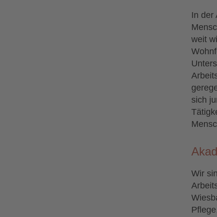
In der
Mensch
weit w
Wohnfo
Unters
Arbeit
gerege
sich j
Tätigk
Mensch
Akad
Wir si
Arbeit
Wiesba
Pflege