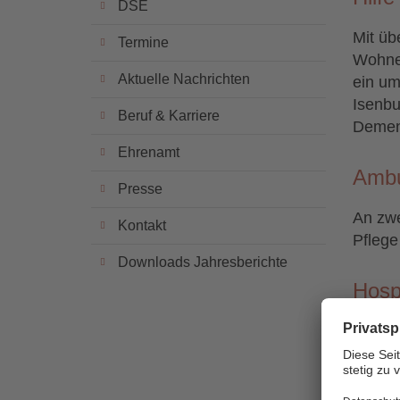
DSE
Mit üb
Termine
Wohnen
Aktuelle Nachrichten
ein um
Isenbu
Beruf & Karriere
Demen
Ehrenamt
Ambu
Presse
An zwe
Kontakt
Pflege
Downloads Jahresberichte
Hosp
In Rod
Hilf