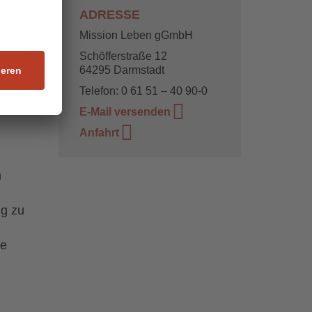
ADRESSE
Mission Leben gGmbH
t
Schöfferstraße 12
e
64295 Darmstadt
ine
Telefon: 0 61 51 – 40 90-0
E-Mail versenden
Anfahrt
n
ng zu
ne