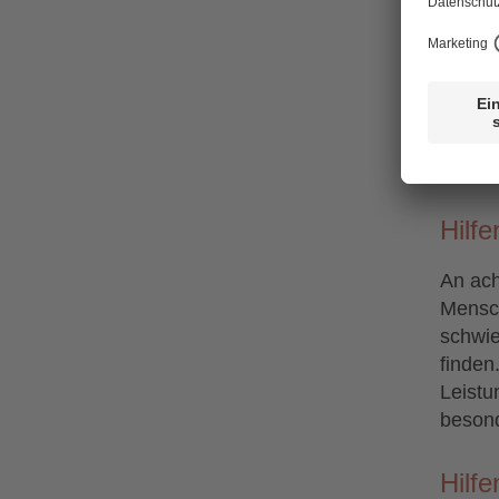
In meh
Mensch
gesell
gehör
ambula
Einric
Hilfe
An ach
Mensch
schwie
finden
Leistu
besond
Hilf