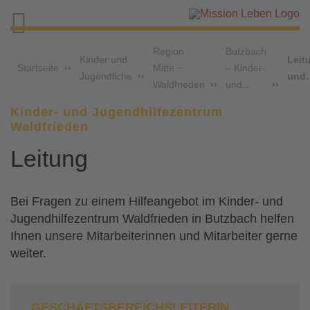

Region
Butzbach
Kinder und
Leit
Startseite
Mitte –
– Kinder-
Jugendliche
und
Waldfrieden
und…
Kinder- und Jugendhilfezentrum
Waldfrieden
Leitung
Bei Fragen zu einem Hilfeangebot im Kinder- und
Jugendhilfezentrum Waldfrieden in Butzbach helfen
Ihnen unsere Mitarbeiterinnen und Mitarbeiter gerne
weiter.
GESCHÄFTSBEREICHSLEITERIN