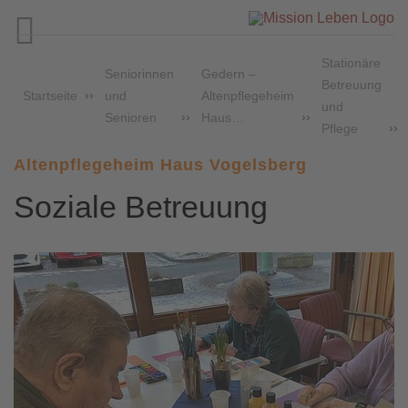

Stationäre
Seniorinnen
Gedern –
Betreuung
Startseite
und
Altenpflegeheim
und
Senioren
Haus…
Pflege
Altenpflegeheim Haus Vogelsberg
Soziale Betreuung