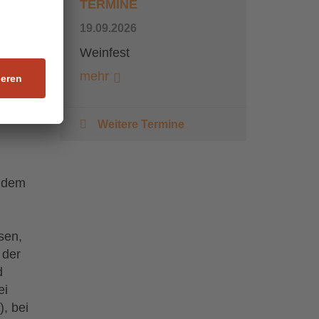
nannter
TERMINE
19.09.2026
der an
Weinfest
g der
mehr
edene
Weitere Termine
n
n dem
sen,
 der
d
ei
, bei