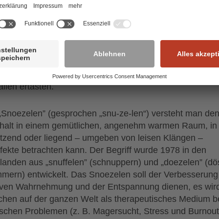
anuar 2016 ist auch im Theodor-Fliedner-Haus ein soge
elen-Wagen“ im Einsatz, den der Förderverein Diakonie
g e.V. möglich gemacht hat. Vor allem für bettlägerige o
 erkrankte Menschen bietet der Snoezelen ein Plus an
qualität. Der mobile Sinneswagen soll der Verbesserun
iven Wahrnehmung und der Entspannung dienen. Die
erinnen und Bewohner können beispielsweise verschi
alien ertasten.
„Snoezelen” (gesprochen „snu-ze-len“) versteht man de
halt in einem gemütlichen, angenehm warmen Raum, i
tzend oder liegend – umgeben von leisen Klängen –
ffekte betrachten kann. Der Begriff wurde 1978 in den
landen aus „snuffelen” (schnuppern) und „doezelen” (dö
mern) entwickelt. Das Snoezelen soll der Verbesserung
iven Wahrnehmung und der Entspannung dienen, es wir
chen auf der ganzen Welt als therapeutisches Medium b
schen Problemen (z. B. Magersucht, Stress und Burnout)