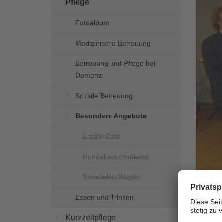
Pflege
Fotoalbum
Medizinische Betreuung
Betreuung und Pflege bei
Demenz
Soziale Betreuung
Besondere Angebote
Erzähl-Café
Hundebesuchsdienst
Snoezelen-Wagen
Die Üb
Essen und Trinken
Kurzzeitpflege