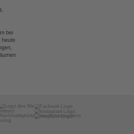
B.
em bei
 heute
ngen,
-Räumen