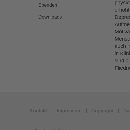
physio
Spenden
erhöht
Depres
Downloads
Aufmer
Motiva
Mensch
auch i
in Kli
sind a
Fliedn
Kontakt
Impressum
Copyright
Da