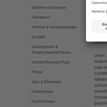
Seit J
„Snoez
Wohnen mit Service
Limbur
Fotoalbum
Demenz
Lebens
Termine & Veranstaltungen
sensit
Bewohn
Qualität
Materi
Leitungsteam &
Ansprechpartner*innen
Unter 
Aufent
Kontakt für einen Platz
man si
Preise
Lichte
Nieder
Jobs & Ehrenamt
schlum
sensit
Förderverein
inzwis
Partner*innen
psychi