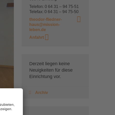
Telefon: 0 64 31 – 94 75-51
Telefax: 0 64 31 – 94 75-50
theodor-fliedner-
haus@mission-
leben.de
Anfahrt
Derzeit liegen keine
Neuigkeiten für diese
Einrichtung vor.
Archiv