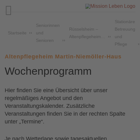

Stationäre
Seniorinnen
Rüsselsheim –
Betreuung
Startseite
und
Altenpflegeheim…
und
Senioren
Pflege
Altenpflegeheim Martin-Niemöller-Haus
Wochenprogramm
Hier finden Sie eine Übersicht über unser
regelmäßiges Angebot und den
Veranstaltungskalender. Zusätzliche
Veranstaltungen finden Sie in der rechten Spalte
unter „Termine“.
Je nach Wetterlage sowie tagesaktuellen