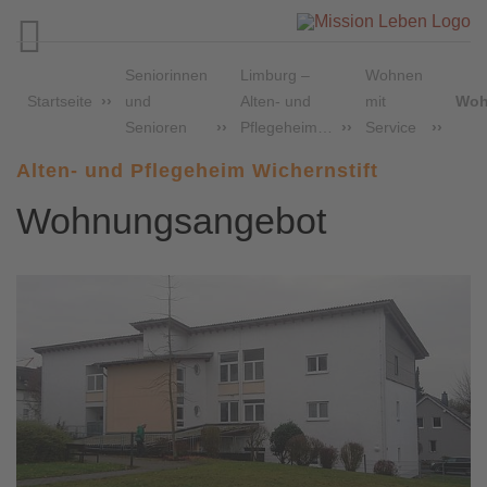

Seniorinnen
Limburg –
Wohnen
Startseite
und
Alten- und
mit
Woh
Senioren
Pflegeheim…
Service
Alten- und Pflegeheim Wichernstift
Wohnungsangebot