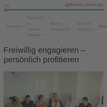

Menschen
in
Mainz –
Jobs und
Startseite
Ehre
sozialen
Wendepunkt
Ehrenamt
Notlagen
Freiwillig engagieren –
persönlich profitieren