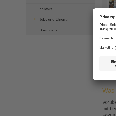

Kontakt
Jobs und Ehrenamt
Kurz
Downloads
Was 
Vorübe
mit be
Fokus 