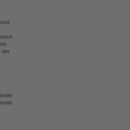
Kind
durch
eil
s der
amilie
ewalt.