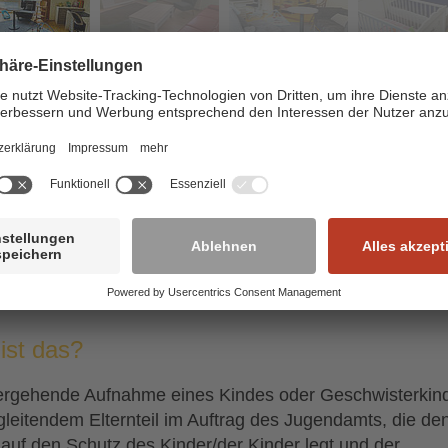
 + knapp
wo: Gedern
2 Appartments
Betreuungschlüssel: 1:1
24-Stunden-Betreuung durch pädagogische Fachkraft mi
spezifischer Expertise
ist das?
rgehende Aufnahme eines Kindes oder Geschwisterkin
gleitendem Elternteil im Auftrag des Jugendamts, die de
auf den Schutz des Kinder/der Kinder legt und der