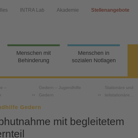
lles
INTRA Lab
Akademie
Stellenangebote
Menschen mit
Menschen in
Behinderung
sozialen Notlagen
te –
Gedern – Jugendhilfe
Stationäre und
n
Gedern
teilstationäre…
dhilfe Gedern
bhutnahme mit begleitetem
rnteil