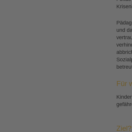
Krisen
Pädago
und da
vertra
verhin
abbric
Sozial
betreut
Für 
Kinder
gefähr
Ziel?