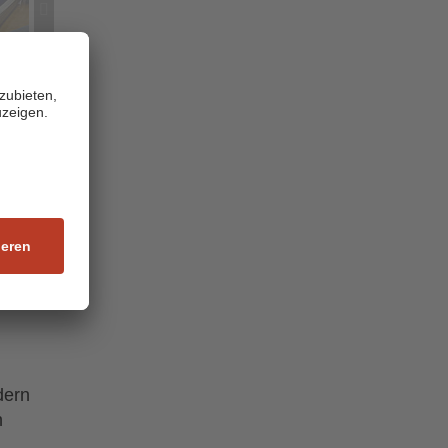

t
dern
n