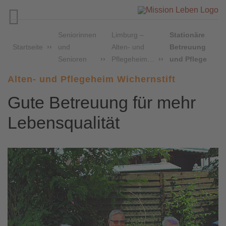

Seniorinnen
Limburg –
Stationäre
Startseite
und
Alten- und
Betreuung
Senioren
Pflegeheim…
und Pflege
Alten- und Pflegeheim Wichernstift
Gute Betreuung für mehr
Lebensqualität