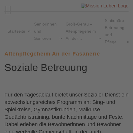

Stationäre
Seniorinnen
Groß-Gerau –
Betreuung
Startseite
und
Altenpflegeheim
und
Senioren
An der…
Pflege
Altenpflegeheim An der Fasanerie
Soziale Betreuung
Für den Tagesablauf bietet unser Sozialer Dienst ein
abwechslungsreiches Programm an: Sing- und
Spielkreise, Gymnastikrunden, Malkurse,
Gedächtnistraining, bunte Nachmittage und Feste.
Dabei erleben die Bewohnerinnen und Bewohner
eine wertvolle Gemeinschaft, in der auch