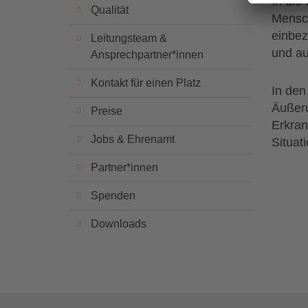
In die
Qualität
Mensch
einbez
Leitungsteam &
und au
Ansprechpartner*innen
Kontakt für einen Platz
In den
Äußeru
Preise
Erkran
Jobs & Ehrenamt
Situat
Partner*innen
Spenden
Downloads