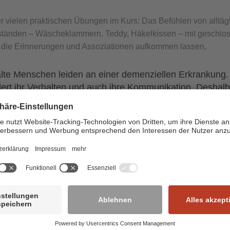
r vielen praktischen Übungen im Kurs: Das Befühlen von alltäg
tänden – Wäscheklammern, Teddy, Häkelkissen – mit geschlo
 die Erinnerungen und Assoziationen aufkommen lassen.
alte Menschen leiden an einer demenziellen Erkrankung
ert ihr Verhalten und auch ihre Kommunikation. Deshalb
us An der Königsheide – Wohngruppen für Menschen m
 – Mitarbeitende regelmäßig zur sogenannten Validatio
 Methode wird der emotionale Gehalt der Aussagen und
ens einer Person aufgegriffen und validiert, d.h. für „gült
t, ohne zu analysieren, zu bewerten oder zu korrigieren. 
r amerikanischen Sozialarbeiterin Naomi Feil entwickelt
e hilft, Menschen mit Demenz wertschätzend zu begleit
sion und Apathie zu vermeiden und vereinfacht viele
iche Situationen.