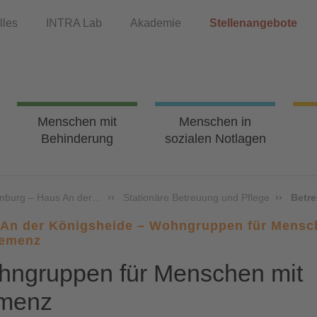
lles
INTRA Lab
Akademie
Stellenangebote
Menschen mit
Menschen in
Behinderung
sozialen Notlagen
nburg – Haus An der…
Stationäre Betreuung und Pflege
Betr
An der Königsheide – Wohngruppen für Mensc
Demenz
ngruppen für Menschen mit
menz