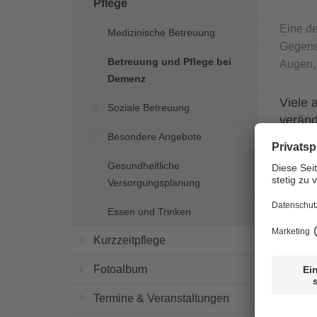
Pflege
Eine de
Medizinische Betreuung
Gegens
Betreuung und Pflege bei
Augen,
Demenz
Viele 
Soziale Betreuung
veränd
Besondere Angebote
das Ha
Demenz
Gesundheitliche
dieser
Versorgungsplanung
Verhalt
erklär
Essen und Trinken
der de
Kurzzeitpflege
Method
Aggres
Fotoalbum
alltägl
Termine & Veranstaltungen