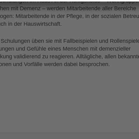
 Schulungen im Haus An der Königsheide – Wohngruppen
en mit Demenz – werden Mitarbeitende aller Bereiche
ogen: Mitarbeitende in der Pflege, in der sozialen Betre
ch in der Hauswirtschaft.
 Schulungen üben sie mit Fallbeispielen und Rollenspiele
ngen und Gefühle eines Menschen mit demenzieller
kung validierend zu reagieren. Alltägliche, allen bekannt
ionen und Vorfälle werden dabei besprochen.