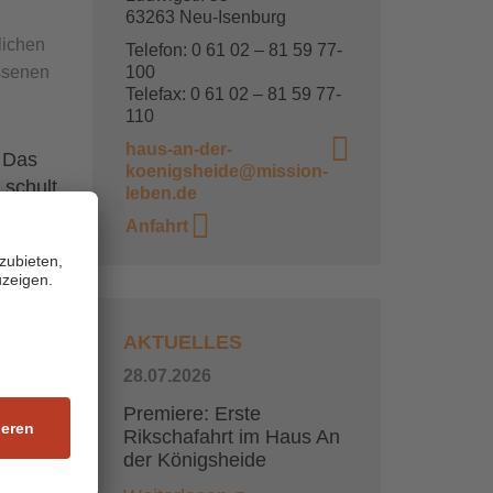
63263 Neu-Isenburg
lichen
Telefon: 0 61 02 – 81 59 77-
ssenen
100
Telefax: 0 61 02 – 81 59 77-
110
haus-an-der-
. Das
koenigsheide@mission-
 schult
leben.de
it
Anfahrt
n. Bei
 des
ig“
Die von
AKTUELLES
e
28.07.2026
en,
Premiere: Erste
Rikschafahrt im Haus An
der Königsheide