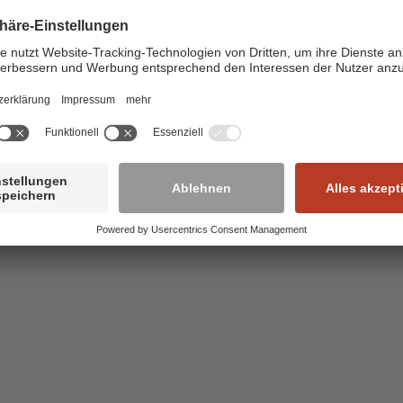
zember, 14.30 Uhr: Adventsfeier EG und Wohnbereich 