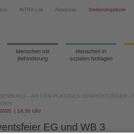
lles
INTRA Lab
Akademie
Stellenangebote
Menschen mit
Menschen in
Behinderung
sozialen Notlagen
ISENBURG – AN DEN PLATANEN
EINRICHTUNGEN - 
OREN
.2025
14.30 Uhr
entsfeier EG und WB 3