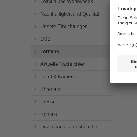
Leitbild und Wertekodex
Nachhaltigkeit und Qualität
16. De
Unsere Einrichtungen
zurück
DSE
Termine
Aktuelle Nachrichten
Beruf & Karriere
Ehrenamt
Presse
Kontakt
Downloads Jahresberichte