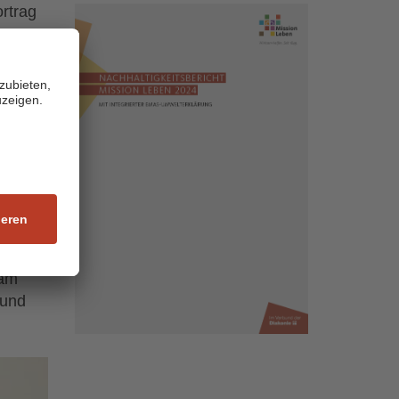
rtrag
nser
fgaben
nn je
ene
auf
e
eam
 und