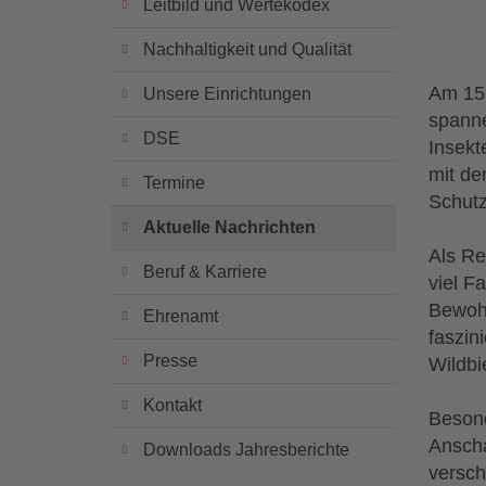
Leitbild und Wertekodex
Nachhaltigkeit und Qualität
Am 15.
Unsere Einrichtungen
spanne
DSE
Insekt
mit d
Termine
Schutz
Aktuelle Nachrichten
Als Re
Beruf & Karriere
viel F
Bewohn
Ehrenamt
faszin
Presse
Wildbi
Kontakt
Besond
Ansch
Downloads Jahresberichte
versch