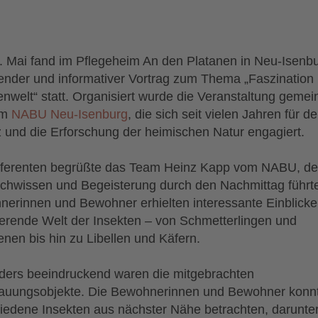
 Mai fand im Pflegeheim An den Platanen in Neu-Isenbu
nder und informativer Vortrag zum Thema „Faszination
enwelt“ statt. Organisiert wurde die Veranstaltung geme
em
NABU Neu-Isenburg
, die sich seit vielen Jahren für d
 und die Erforschung der heimischen Natur engagiert.
ferenten begrüßte das Team Heinz Kapp vom NABU, der
achwissen und Begeisterung durch den Nachmittag führte
erinnen und Bewohner erhielten interessante Einblicke 
ierende Welt der Insekten – von Schmetterlingen und
enen bis hin zu Libellen und Käfern.
ers beeindruckend waren die mitgebrachten
auungsobjekte. Die Bewohnerinnen und Bewohner konn
iedene Insekten aus nächster Nähe betrachten, darunter