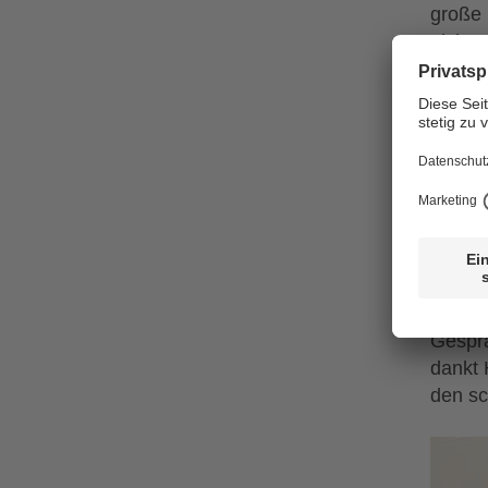
große 
nicht 
lebend
Es wur
Ökosys
Insekt
ist. Vi
Erinne
Wiesen
Die Ve
Gespr
dankt 
den sc