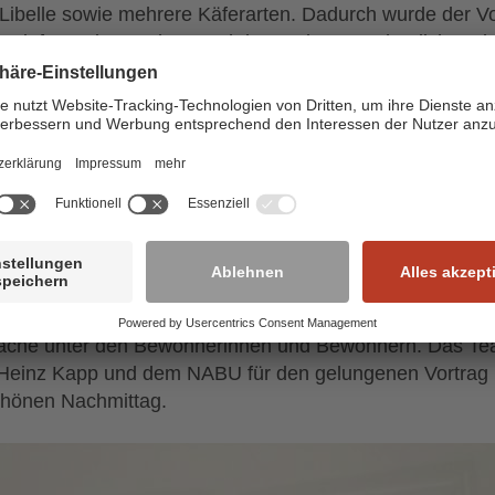
Libelle sowie mehrere Käferarten. Dadurch wurde der Vo
nur informativ, sondern auch besonders anschaulich und
ig gestaltet.
de deutlich, wie wichtig Insekten für unsere Natur und u
tem sind. Heinz Kapp erklärte verständlich, welche Au
en übernehmen und warum ihr Schutz heute wichtiger de
ele beteiligten sich interessiert mit Fragen und teilten eig
rungen aus früheren Zeiten, als Insekten in Gärten und 
 noch deutlich häufiger zu beobachten waren.
ranstaltung sorgte für großes Interesse und viele schön
äche unter den Bewohnerinnen und Bewohnern. Das T
Heinz Kapp und dem NABU für den gelungenen Vortrag
hönen Nachmittag.