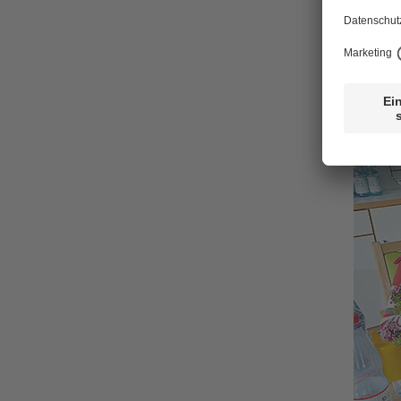
Intere
uns?
Oder a
Dann m
