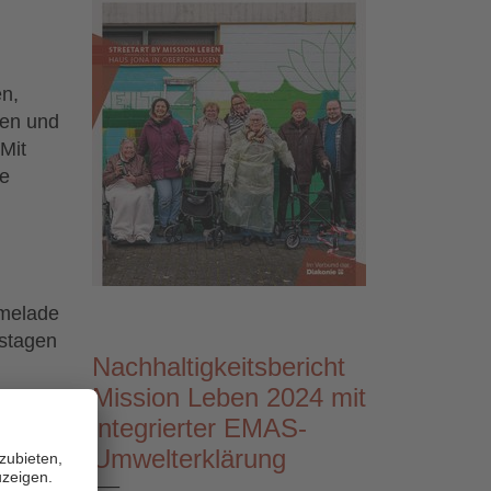
en,
nen und
Mit
ie
rmelade
stagen
Nachhaltigkeitsbericht
Mission Leben 2024 mit
integrierter EMAS-
Umwelterklärung
___________