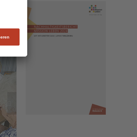
ob bei
s
