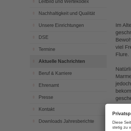
Leitbild und Wertekodex
Nachhaltigkeit und Qualität
Im Alt
Unsere Einrichtungen
geschn
DSE
Bewohn
viel F
Termine
Flure.
Aktuelle Nachrichten
Natürl
Beruf & Karriere
Marmel
jedoch
Ehrenamt
bekom
Presse
gesche
Kontakt
Hier g
Downloads Jahresberichte
_____