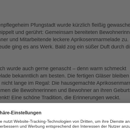
enpflegeheim Pfungstadt wurde kürzlich fleißig gewasch
ippelt und gerührt: Gemeinsam bereiteten Bewohnerin
er und Mitarbeitende leckere Aprikosenmarmelade zu. 
reude ging es ans Werk. Bald zog ein süßer Duft durch d
ich wurde auch gerne genascht – denn warm schmeckt
ade bekanntlich am besten. Die fertigen Gläser bleiben
 nicht lange im Regal: Die hausgemachte Aprikosenma
men die Bewohnerinnen und Bewohner an ihren Geburt
nkt! Eine schöne Tradition, die Erinnerungen weckt.
eht es zur Seite der Einrichtung
_____________________________________________