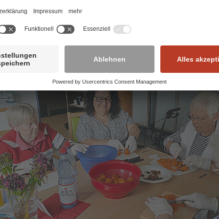
sse an einem sinnstiftenden, sicheren und spannenden J
n einer Ausbildung?
achen Sie den ersten Klick:
www.mission-leben.de/job