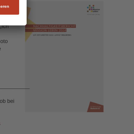
ch
„Ich
Foto
e
__________
ob bei
s