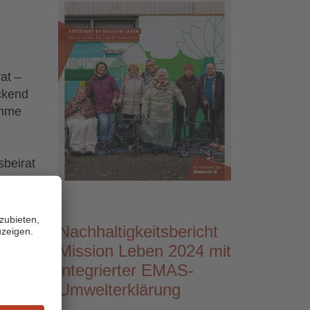
at –
ckend
imme
sbeirat
Foto
rinnen
men und
Nachhaltigkeitsbericht
Mission Leben 2024 mit
n
integrierter EMAS-
 sich
Umwelterklärung