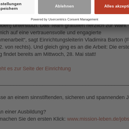
ue Einrichtungsbeirat besteht aus Frau Löw, die erneut
t wurde und wird künftig von Frau Kiehl und Frau Hörtri
oben) unterstützt. Das Team gratuliert herzlich zur Wahl. 
mich auf eine vertrauensvolle und engagierte
enarbeit“, sagt Einrichtungsleiterin Vladimira Barton (
2. von rechts). Und gleich ging es an die Arbeit: Die erst
g findet bereits am Mittwoch, 28. Mai statt!
eht es zur Seite der Einrichtung
_____________________________________________
sse an einem sinnstiftenden, sicheren und spannenden J
n einer Ausbildung?
achen Sie den ersten Klick:
www.mission-leben.de/job