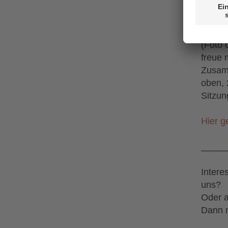
Der ne
gewähl
(Foto 
freue 
Zusamm
oben, 
Sitzun
Hier g
_____
Intere
uns?
Oder a
Dann m