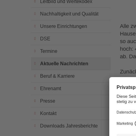
Leitbild und Wertekodex
Nachhaltigkeit und Qualität
Alle z
Unsere Einrichtungen
Hauses
DSE
so auc
hoch: 
Termine
ab. Da
Aktuelle Nachrichten
Zunäch
Beruf & Karriere
bestan
unten)
Ehrenamt
und Be
Presse
aktuel
unbequ
Kontakt
Behör
Angehö
Downloads Jahresberichte
das Te