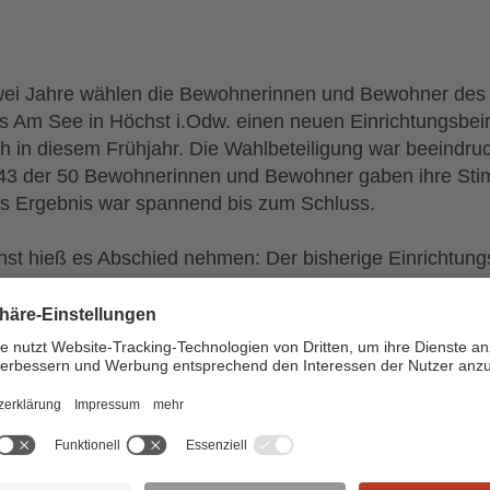
wei Jahre wählen die Bewohnerinnen und Bewohner des
 Am See in Höchst i.Odw. einen neuen Einrichtungsbeir
h in diesem Frühjahr. Die Wahlbeteiligung war beeindru
43 der 50 Bewohnerinnen und Bewohner gaben ihre St
s Ergebnis war spannend bis zum Schluss.
st hieß es Abschied nehmen: Der bisherige Einrichtung
d aus Herrn Hartmann, Frau Löw und Frau Schultis (s. 
. Zwei Jahre lang haben sie die Interessen der Bewohne
wohner vertreten, regelmäßig an Sitzungen teilgenom
le Themen angesprochen – auch dann, wenn es einmal
em wurde. Sie standen im Austausch mit den prüfende
den, nahmen bei Essensbesprechungen oder
rigenabenden teil. Für das engagierte Mitwirken möchte
am des Altenpflegeheims herzlich bedanken!